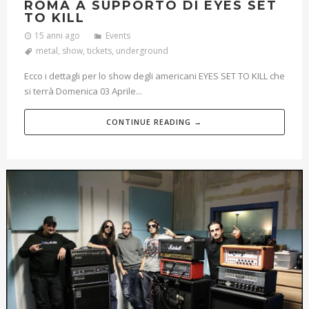
ROMA A SUPPORTO DI EYES SET
TO KILL
15 anni ago
Events
metal
,
show
,
tickets
,
underground
Ecco i dettagli per lo show degli americani EYES SET TO KILL che
si terrà Domenica 03 Aprile...
CONTINUE READING →