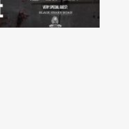
ival #METAL a #Cesena che raccoglie tutte le
e di colpi.
i e tanta musica #live!
/
union/
/