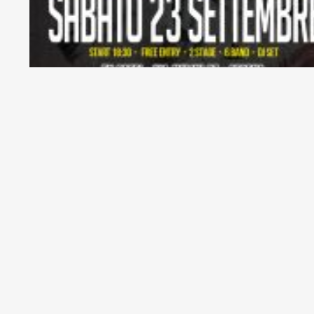
Come tutti gli anni, alla fine dell’estate torna il fest
migliori band romagnole per uno show senza esclusion
Vi aspettiamo dalle 18.30 per DJ set, stand gastronomic
★★★ FREE ENTRY ★★★
★ Shows starts at 18.30 ★
– FIGURE OF SIX https://www.facebook.com/figureofsix
– CREEP https://www.facebook.com/CreepItaly/
– SEVERAL UNION https://www.facebook.com/several
– RED*MAX https://www.facebook.com/REDMAXBAND