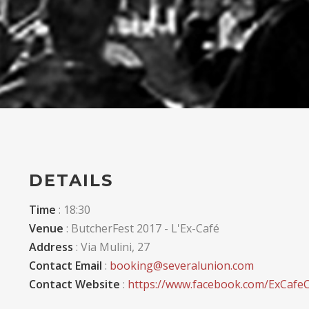
DETAILS
Time
: 18:30
Venue
: ButcherFest 2017 - L'Ex-Café
Address
: Via Mulini, 27
Contact Email
:
booking@severalunion.com
Contact Website
:
https://www.facebook.com/ExCafe